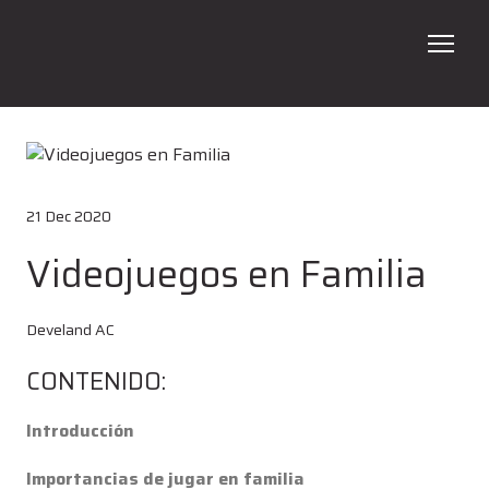
ADN
Programas
21 Dec 2020
Talleres
Videojuegos en Familia
En tu Escuela
Galería
Develand AC
CONTENIDO:
Contacto
Verano 2026
Introducción
Importancias de jugar en familia