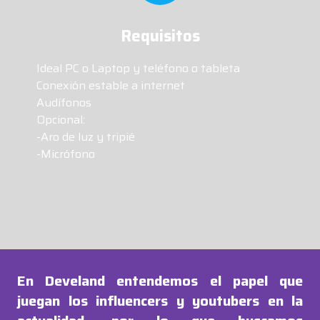
Requisitos
Ideal PC o Laptop y teléfono o tableta
Conexión estable a internet
Audífonos
Opcional:
-Aro de luz y tripié
-Micrófono
En Develand entendemos el papel que
juegan los influencers y youtubers en la