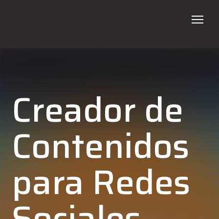
ADN
Programas
Creador de
Talleres
En tu Escuela
Contenidos
Galería
para Redes
Contacto
Verano 2026
Sociales