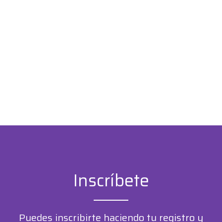
Education Edition:
Tableta o Computadora
Living Models y Modding:
Revisar especificaciones
Inscríbete
Puedes inscribirte haciendo tu registro y