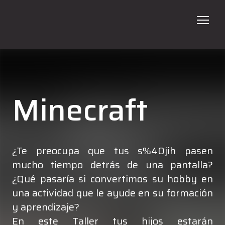
ADN
Programas
Minecraft
Talleres
En tu Escuela
¿Te preocupa que tus s%40jih pasen
Galería
mucho tiempo detrás de una pantalla?
Contacto
¿Qué pasaría si convertimos su hobby en
una actividad que le ayude en su formación
Verano 2026
y aprendizaje?
En este Taller tus hijos estarán