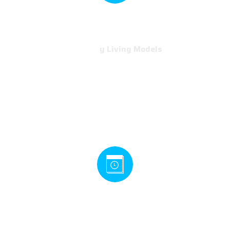
Audiencia
Education Edition
y Living Models
8 - 12 años
Modding:
10 - 12 años
Horario
Consulta fechas y horarios disponibles