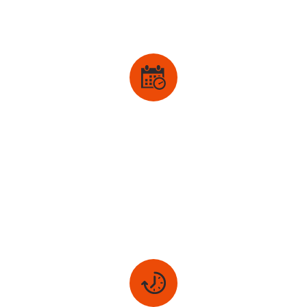
Horarios
●
Sábados
● Entre Semana
● Sesión 1:1 (consultar)