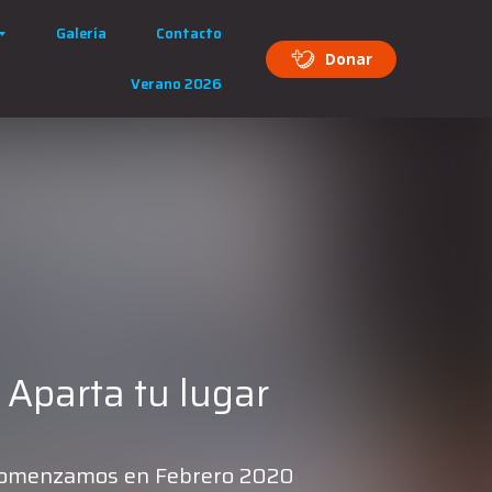
Galería
Contacto
Donar
Verano 2026
Aparta tu lugar
omenzamos en Febrero 2020