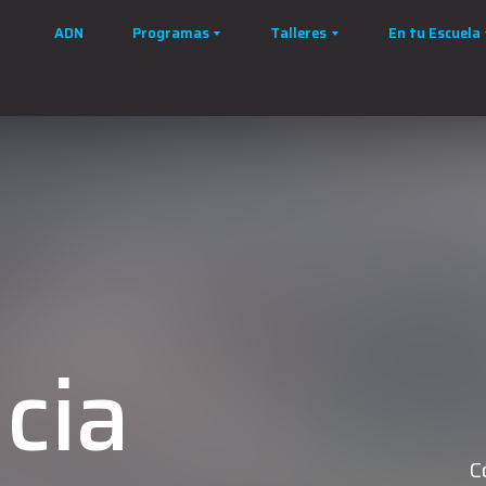
ADN
Programas
Talleres
En tu Escuela
cia
C