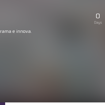
0
Days
ograma e innova.