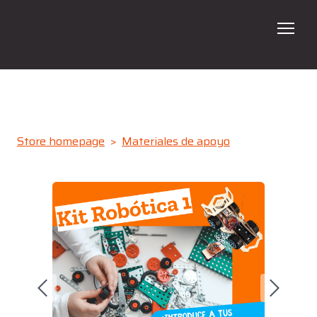
ADN
Programas
Store homepage
Materiales de apoyo
Talleres
En tu Escuela
Galería
Contacto
Verano 2026