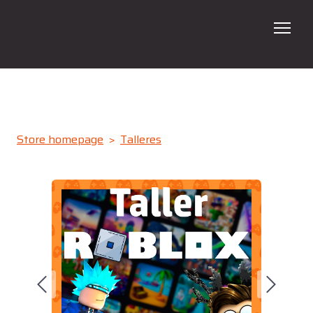
ADN
Programas
Store homepage
Talleres
Talleres
En tu Escuela
Galería
Contacto
Verano 2026