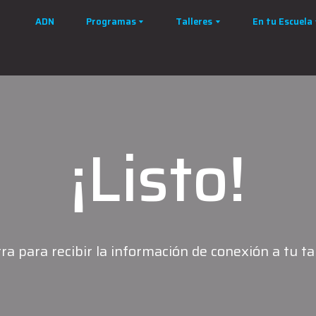
ADN
Programas
Talleres
En tu Escuela
¡Listo!
ra para recibir la información de conexión a tu tal