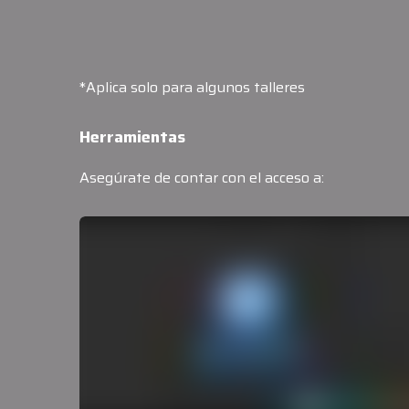
*Aplica solo para algunos talleres
Herramientas
Asegúrate de contar con el acceso a: