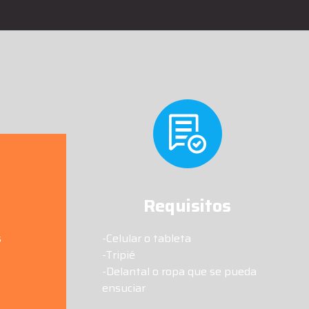
Requisitos
s
-Celular o tableta
-Tripié
-Delantal o ropa que se pueda
ensuciar