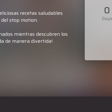
0
liciosas recetas saludables
Day
 del stop motion.
imados mientras descubren los
da de manera divertida!