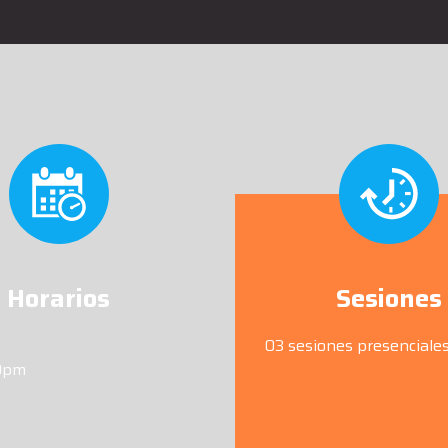
Horarios
Sesiones
03 sesiones presenciale
00pm