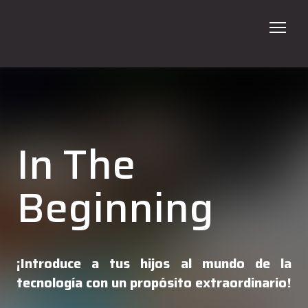
ADN
Programas
In The
Talleres
En tu Escuela
Beginning
Galería
Contacto
¡Introduce a tus hijos al mundo de la
Verano 2026
tecnología con un propósito extraordinario!